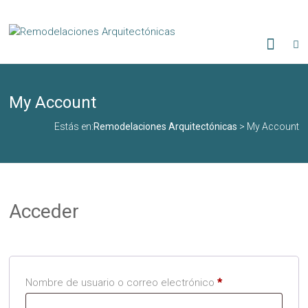
My Account
Estás en:
Remodelaciones Arquitectónicas
>
My Account
Acceder
Nombre de usuario o correo electrónico
*