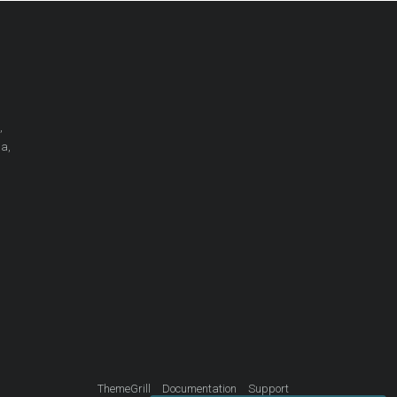
,
la,
ThemeGrill
Documentation
Support