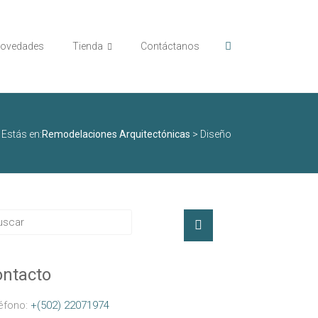
ovedades
Tienda
Contáctanos
Estás en:
Remodelaciones Arquitectónicas
>
Diseño
ntacto
éfono:
+(502) 22071974