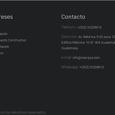
reses
Contacto
Teléfono:
+(502) 30238013
cación
Dirección:
Av. Reforma 9-55 zona 10
esto Constructivo
Edificio Reforma 10 Of. 904 Guatema
lación
Guatemala
tos
e-mail:
info@rearqsa.com
Whatsapp:
+(502) 30238013
dos los derechos reservados.