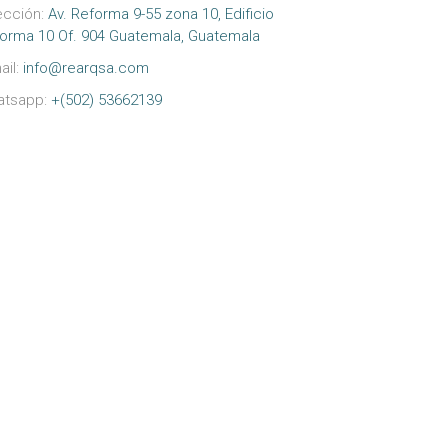
ección:
Av. Reforma 9-55 zona 10, Edificio
orma 10 Of. 904 Guatemala, Guatemala
ail:
info@rearqsa.com
atsapp:
+(502) 53662139