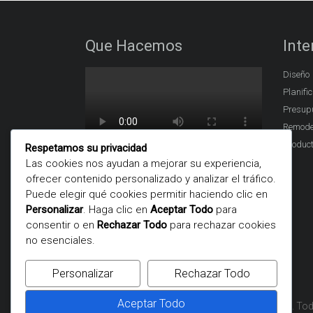
Que Hacemos
Inte
Diseño
Planifi
Presupu
Remode
Produc
Respetamos su privacidad
Las cookies nos ayudan a mejorar su experiencia,
ofrecer contenido personalizado y analizar el tráfico.
Puede elegir qué cookies permitir haciendo clic en
Personalizar
. Haga clic en
Aceptar Todo
para
consentir o en
Rechazar Todo
para rechazar cookies
no esenciales.
Personalizar
Rechazar Todo
Aceptar Todo
Copyright © 2026
. To
Remodelaciones Arquitectónicas