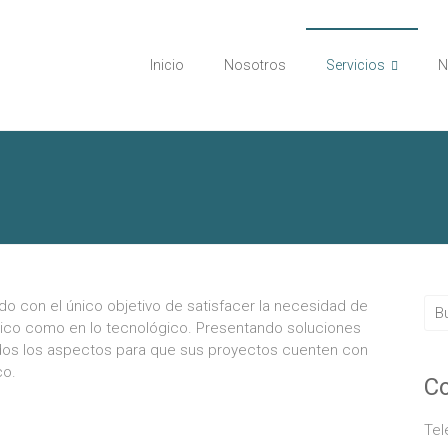
Inicio
Nosotros
Servicios
N
 con el único objetivo de satisfacer la necesidad de
ético como en lo tecnológico. Presentando soluciones
dos los aspectos para que sus proyectos cuenten con
co.
Co
Tel